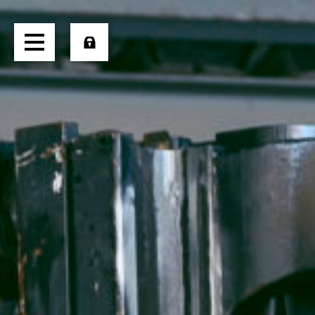
HOME
ÜBER UNS
TRANSPORTE
LOGISTIK
PRODUKTE
JOBS
EXTERN