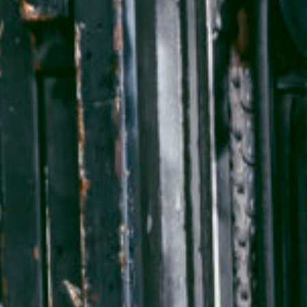
KUNDENZONE
ADRESSE
Cargo Grischa AG
Sägenstrasse 11
CH-7302 Landquart
+41 81 300 06 16
admin@cargogrischa.ch