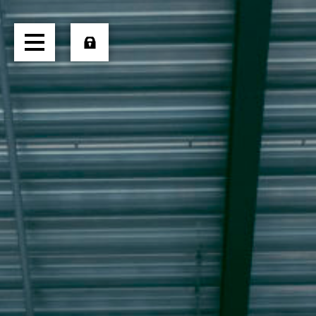
HOME
ÜBER UNS
TRANSPORTE
LOGISTIK
PRODUKTE
JOBS
EXTERN