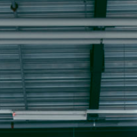
KUNDENZONE
ADRESSE
Cargo Grischa AG
Sägenstrasse 11
CH-7302 Landquart
+41 81 300 06 16
admin@cargogrischa.ch