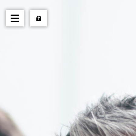
HOME
ÜBER UNS
TRANSPORTE
LOGISTIK
PRODUKTE
JOBS
EXTERN