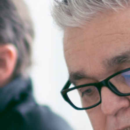
KUNDENZONE
ADRESSE
Cargo Grischa AG
Sägenstrasse 11
CH-7302 Landquart
+41 81 300 06 16
admin@cargogrischa.ch