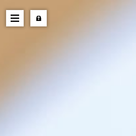
HOME
ÜBER UNS
TRANSPORTE
LOGISTIK
PRODUKTE
JOBS
EXTERN