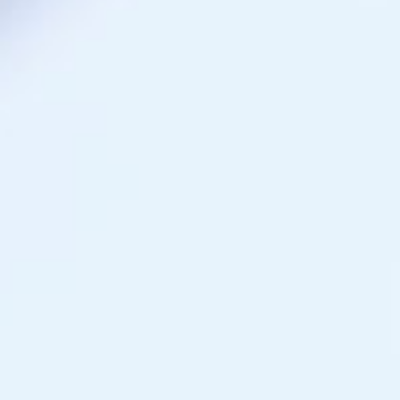
KUNDENZONE
ADRESSE
Cargo Grischa AG
Sägenstrasse 11
CH-7302 Landquart
+41 81 300 06 16
admin@cargogrischa.ch