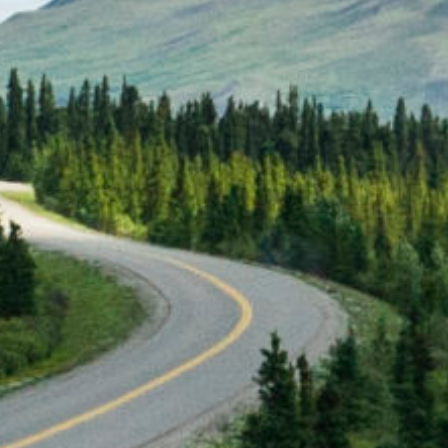
KONTAKT
+41 81 300 06 16
admin@cargogrischa.ch