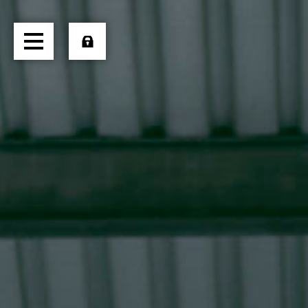
HOME
ÜBER UNS
TRANSPORTE
LOGISTIK
PRODUKTE
JOBS
EXTERN