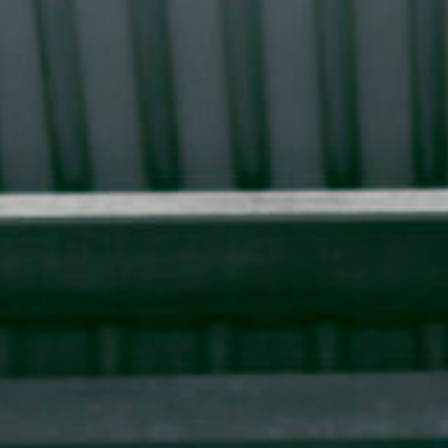
KUNDENZONE
ADRESSE
Cargo Grischa AG
Sägenstrasse 11
CH-7302 Landquart
+41 81 300 06 16
admin@cargogrischa.ch