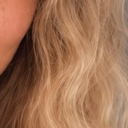
KONTAKT
+41 81 300 06 16
admin@cargogrischa.ch