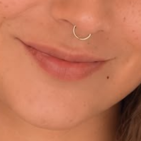
ADRESSE
Cargo Grischa AG
Sägenstrasse 11
CH-7302 Landquart