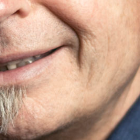
ADRESSE
Cargo Grischa AG
Sägenstrasse 11
CH-7302 Landquart