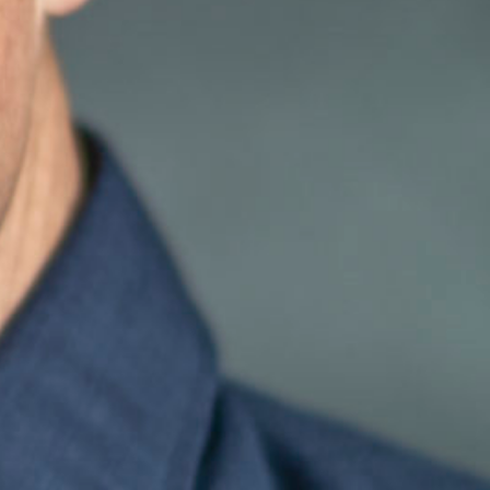
KONTAKT
+41 81 300 06 16
admin@cargogrischa.ch