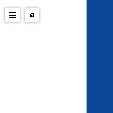
HOME
ÜBER UNS
TRANSPORTE
LOGISTIK
PRODUKTE
JOBS
EXTERN