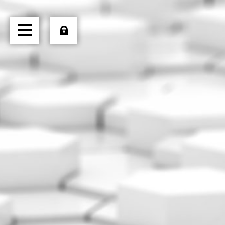
HOME
ÜBER UNS
TRANSPORTE
LOGISTIK
PRODUKTE
JOBS
EXTERN