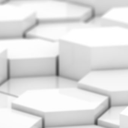
KUNDENZONE
ADRESSE
Cargo Grischa AG
Sägenstrasse 11
CH-7302 Landquart
+41 81 300 06 16
admin@cargogrischa.ch