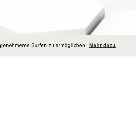
ngenehmeres Surfen zu ermöglichen.
Mehr dazu
RESSE
QUICKLINKS
o Grischa AG
Transporte
nstrasse 11
Logistik
302 Landquart
Produkte
eiz
Jobs