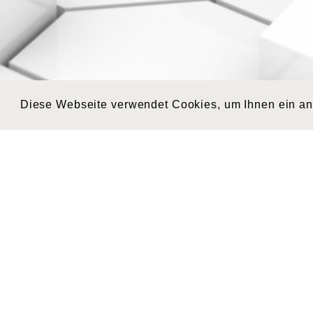
Diese Webseite verwendet Cookies, um Ihnen ein a
KONTAKT
AD
admin@cargogrischa.ch
Carg
+41 81 300 06 16
Säge
CH-7
Schw