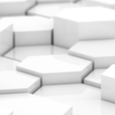
ADRESSE
Cargo Grischa AG
Sägenstrasse 11
CH-7302 Landquart