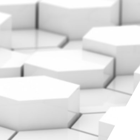
KONTAKT
+41 81 300 06 16
admin@cargogrischa.ch