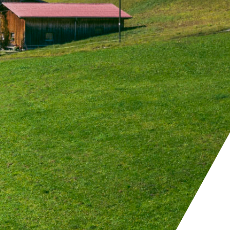
KONTAKT
+41 81 300 06 16
admin@cargogrischa.ch