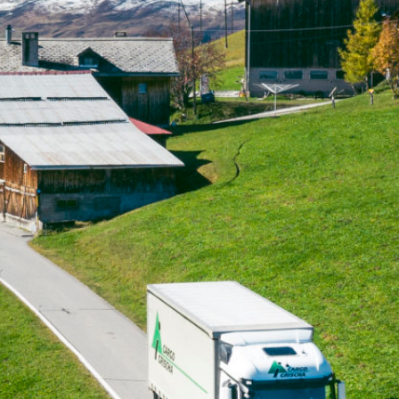
ADRESSE
Cargo Grischa AG
Sägenstrasse 11
CH-7302 Landquart