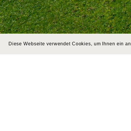
Diese Webseite verwendet Cookies, um Ihnen ein a
KONTAKT
AD
admin@cargogrischa.ch
Carg
+41 81 300 06 16
Säge
CH-7
Schw