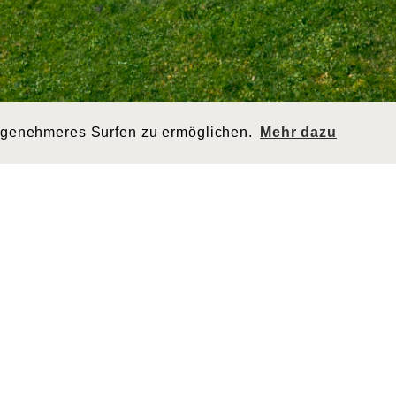
ngenehmeres Surfen zu ermöglichen.
Mehr dazu
RESSE
QUICKLINKS
o Grischa AG
Transporte
nstrasse 11
Logistik
302 Landquart
Produkte
eiz
Jobs