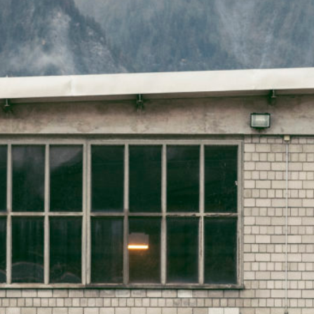
KUNDENZONE
ADRESSE
Cargo Grischa AG
Sägenstrasse 11
CH-7302 Landquart
+41 81 300 06 16
admin@cargogrischa.ch