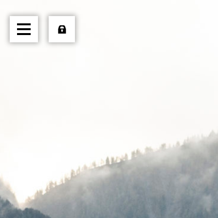
HOME
ÜBER UNS
TRANSPORTE
LOGISTIK
PRODUKTE
JOBS
EXTERN