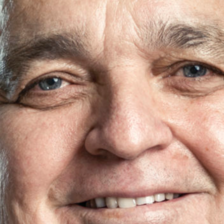
KUNDENZONE
ADRESSE
Cargo Grischa AG
Sägenstrasse 11
CH-7302 Landquart
+41 81 300 06 16
admin@cargogrischa.ch