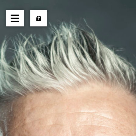
HOME
ÜBER UNS
TRANSPORTE
LOGISTIK
PRODUKTE
JOBS
EXTERN