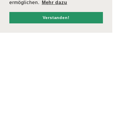
ermöglichen.
Mehr dazu
Verstanden!
Portraits_Hell_016
KONTAKT
admin@cargogrischa.ch
+41 81 300 06 16
ZERTIFIKATE