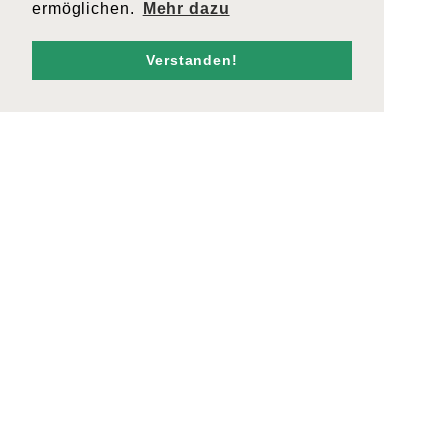
ermöglichen.
Mehr dazu
Verstanden!
Weihnachten Insta
KONTAKT
admin@cargogrischa.ch
+41 81 300 06 16
ZERTIFIKATE