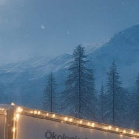
KUNDENZONE
ADRESSE
Cargo Grischa AG
Sägenstrasse 11
CH-7302 Landquart
+41 81 300 06 16
admin@cargogrischa.ch