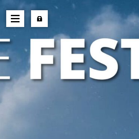
HOME
ÜBER UNS
TRANSPORTE
LOGISTIK
PRODUKTE
JOBS
EXTERN