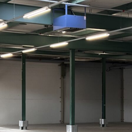
ADRESSE
Cargo Grischa AG
Sägenstrasse 11
CH-7302 Landquart