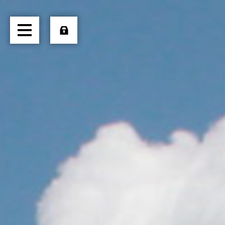
HOME
ÜBER UNS
TRANSPORTE
LOGISTIK
PRODUKTE
JOBS
EXTERN