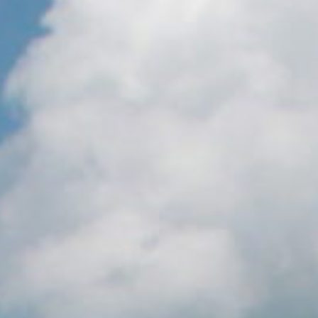
KUNDENZONE
ADRESSE
Cargo Grischa AG
Sägenstrasse 11
CH-7302 Landquart
+41 81 300 06 16
admin@cargogrischa.ch