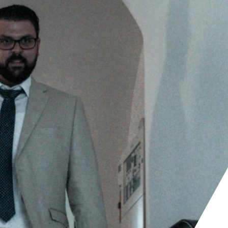
KONTAKT
+41 81 300 06 16
admin@cargogrischa.ch