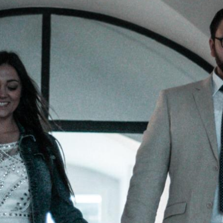
ADRESSE
Cargo Grischa AG
Sägenstrasse 11
CH-7302 Landquart