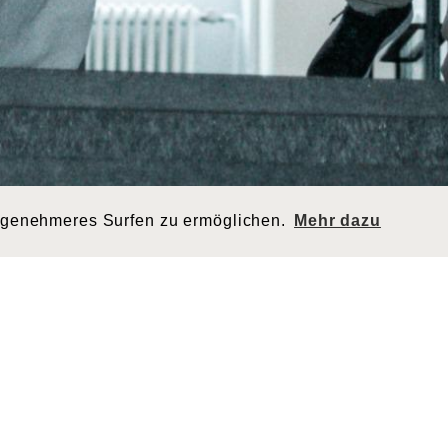
ngenehmeres Surfen zu ermöglichen.
Mehr dazu
2dc-4ae645fe5dc6