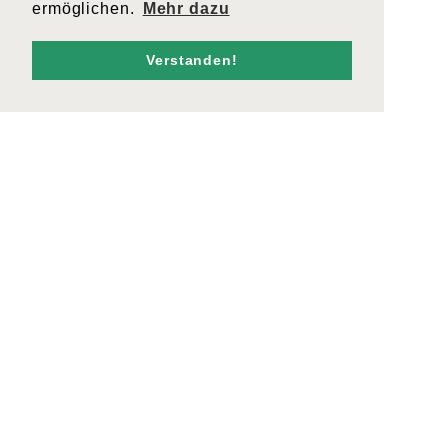
ermöglichen.
Mehr dazu
Verstanden!
ANLASS
KONTAKT
admin@cargogrischa.ch
+41 81 300 06 16
ZERTIFIKATE