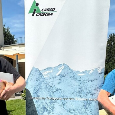
KUNDENZONE
ADRESSE
Cargo Grischa AG
Sägenstrasse 11
CH-7302 Landquart
+41 81 300 06 16
admin@cargogrischa.ch