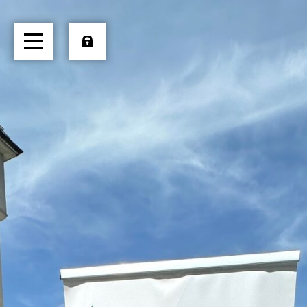
HOME
ÜBER UNS
TRANSPORTE
LOGISTIK
PRODUKTE
JOBS
EXTERN