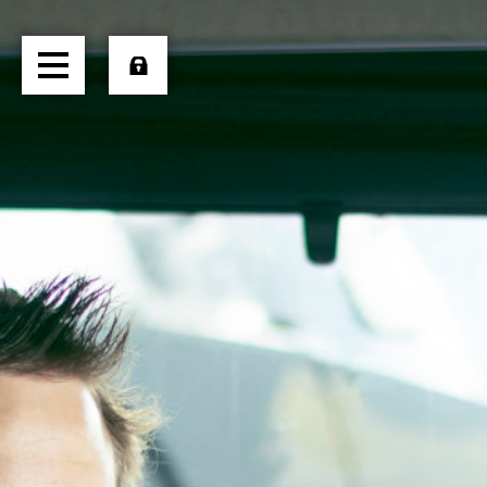
HOME
ÜBER UNS
TRANSPORTE
LOGISTIK
PRODUKTE
JOBS
EXTERN