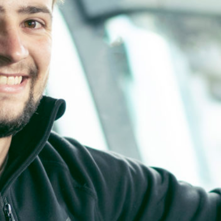
KUNDENZONE
ADRESSE
Cargo Grischa AG
Sägenstrasse 11
CH-7302 Landquart
+41 81 300 06 16
admin@cargogrischa.ch