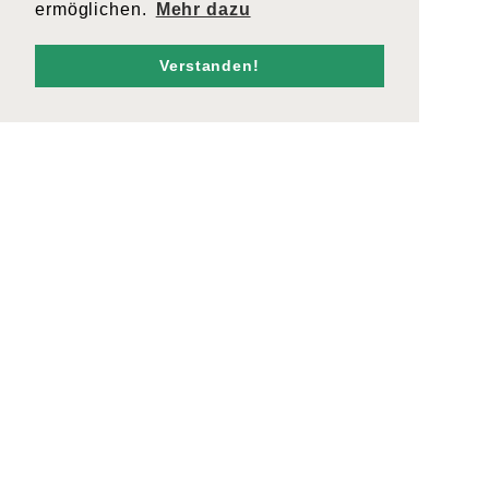
ermöglichen.
Mehr dazu
Verstanden!
CargoGrischa_152
KONTAKT
admin@cargogrischa.ch
+41 81 300 06 16
ZERTIFIKATE